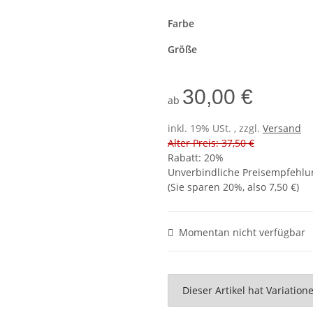
Farbe
Größe
30,00 €
ab
inkl. 19% USt. , zzgl.
Versand
Alter Preis: 37,50 €
Rabatt:
20%
Unverbindliche Preisempfehlun
(Sie sparen
20%
, also
7,50 €
)
Momentan nicht verfügbar
x
Dieser Artikel hat Variatio