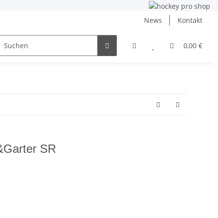
News
Kontakt
ng
Inlinehockey
NHL und DEB
Angebote
0,00 €
&Garter SR