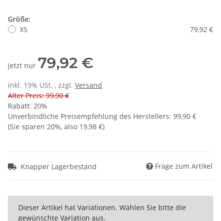
Größe:
XS
79,92 €
79,92 €
jetzt nur
inkl. 19% USt. , zzgl.
Versand
Alter Preis: 99,90 €
Rabatt:
20%
Unverbindliche Preisempfehlung des Herstellers
:
99,90 €
(Sie sparen
20%
, also
19,98 €
)
Frage zum Artikel
Knapper Lagerbestand
x
Dieser Artikel hat Variationen. Wählen Sie bitte die
gewünschte Variation aus.