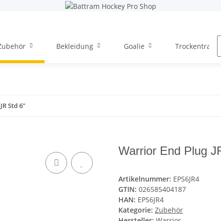
Zubehör
Bekleidung
Goalie
Trockentraini
JR Std 6"
Warrior End Plug J
Artikelnummer:
EPS6JR4
GTIN:
026585404187
HAN:
EPS6JR4
Kategorie:
Zubehör
Hersteller:
Warrior