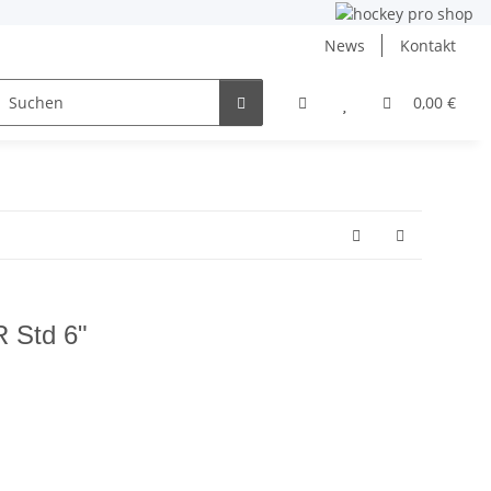
News
Kontakt
ng
Inlinehockey
NHL und DEB
Angebote
0,00 €
R Std 6"