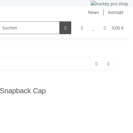
News
Kontakt
ng
Inlinehockey
NHL und DEB
Angebote
0,00 €
Snapback Cap