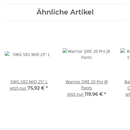
Ähnliche Artikel
SWG SR2 MID 25" L
Warrior QRE 20 Pro JR
Ba
Pants
C
jetzt nur
75,92 €
*
jetzt nur
119,96 €
*
je