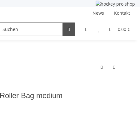
News
Kontakt
ng
Inlinehockey
NHL und DEB
Angebote
0,00 €
 Roller Bag medium