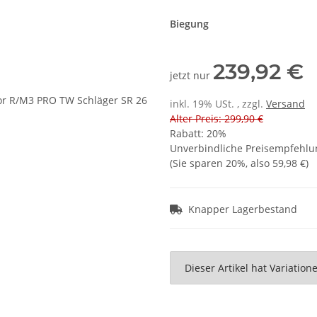
Biegung
239,92 €
jetzt nur
inkl. 19% USt. , zzgl.
Versand
Alter Preis: 299,90 €
Rabatt:
20%
Unverbindliche Preisempfehlun
(Sie sparen
20%
, also
59,98 €
)
Knapper Lagerbestand
x
Dieser Artikel hat Variatio