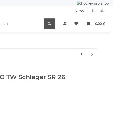
News
Kontakt
ining
Inlinehockey
NHL und DEB
0,00 €
Angebo
O TW Schläger SR 26