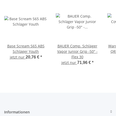
Base Scream S65 ABS
BAUER Comp. Schläger
Warr
Schläger Youth
Vapor Junior Grip -50" -
QR7
Flex 30
jetzt nur
20,76 €
*
jetzt nur
71,96 €
*
Informationen