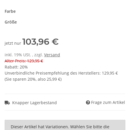
Farbe
Größe
103,96 €
jetzt nur
inkl. 19% USt. , zzgl.
Versand
Alter Preis: 129,95 €
Rabatt:
20%
Unverbindliche Preisempfehlung des Herstellers
:
129,95 €
(Sie sparen
20%
, also
25,99 €
)
Frage zum Artikel
Knapper Lagerbestand
x
Dieser Artikel hat Variationen. Wählen Sie bitte die