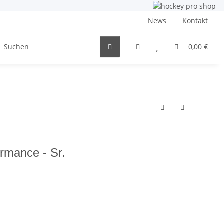
News
Kontakt
ng
Inlinehockey
NHL und DEB
Angebote
0,00 €
mance - Sr.