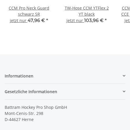
CCM Pro Neck Guard
TW-Hose CCM YTFlex 2
CCM
schwarz SR
YT black
CCE 
jetzt nur
47,96 €
*
jetzt nur
103,96 €
*
je
Informationen
Gesetzliche Informationen
Battram Hockey Pro Shop GmbH
Mont-Cenis-Str. 298
D-44627 Herne